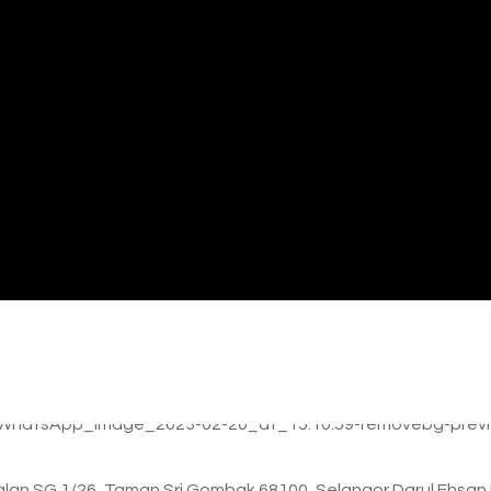
, Jalan SG 1/26, Taman Sri Gombak 68100, Selangor Darul Ehsan