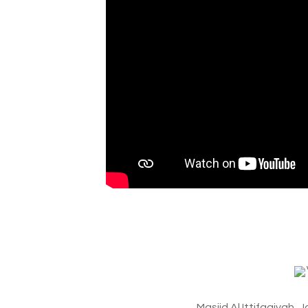
Masjid Al Ittifaqiyah