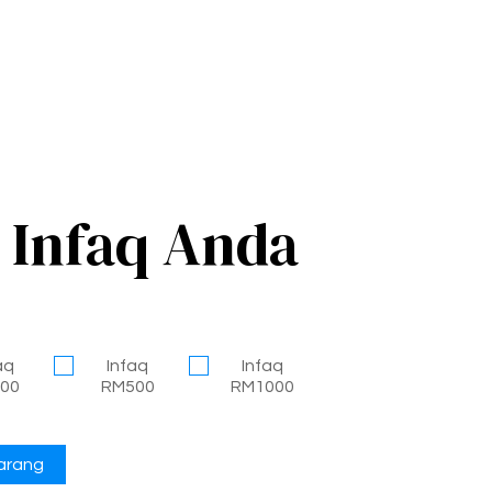
 Infaq Anda
aq
Infaq
Infaq
00
RM500
RM1000
arang