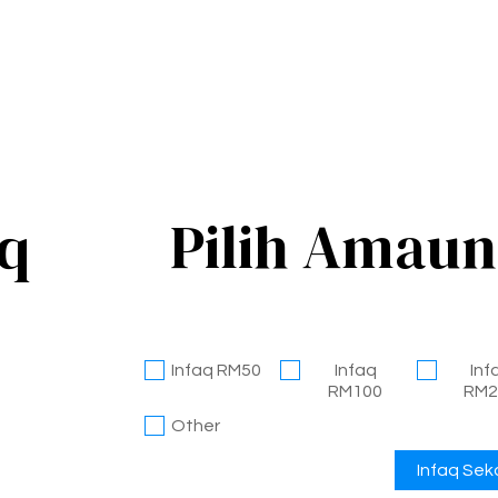
aq
Pilih Amaun
Infaq RM50
Infaq
Inf
RM100
RM2
Other
Infaq Sek